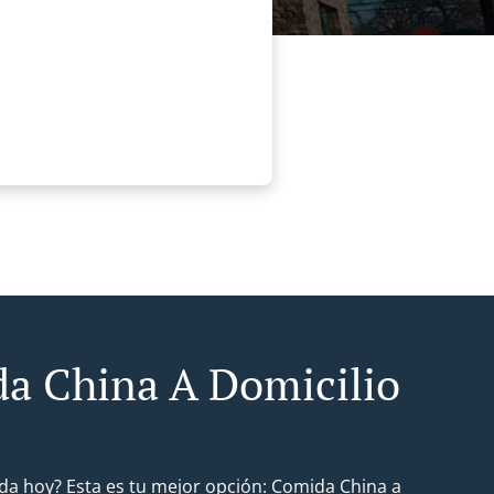
a China A Domicilio
da hoy? Esta es tu mejor opción: Comida China a