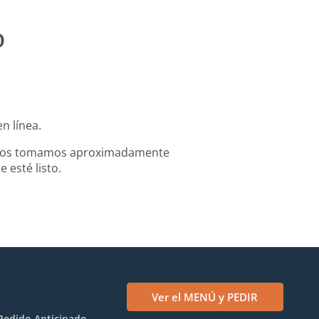
o
n línea.
to. Nos tomamos aproximadamente
 esté listo.
Ver el MENÚ y PEDIR
Pedido Anticipado