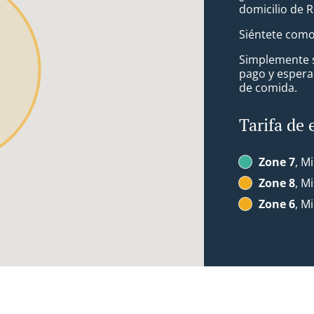
domicilio de 
Siéntete como 
Simplemente se
pago y espera
de comida.
Tarifa de 
Zone 7
, M
Zone 8
, M
Zone 6
, M